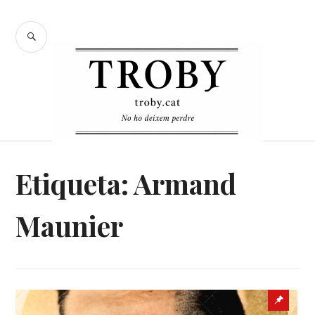
Skip
to
SEARCH
content
Etiqueta:
Armand
Maunier
Sticky