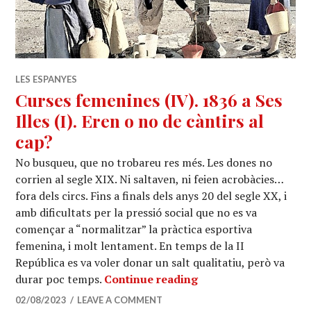
LES ESPANYES
Curses femenines (IV). 1836 a Ses
Illes (I). Eren o no de càntirs al
cap?
No busqueu, que no trobareu res més. Les dones no
corrien al segle XIX. Ni saltaven, ni feien acrobàcies…
fora dels circs. Fins a finals dels anys 20 del segle XX, i
amb dificultats per la pressió social que no es va
començar a “normalitzar” la pràctica esportiva
femenina, i molt lentament. En temps de la II
República es va voler donar un salt qualitatiu, però va
Curses femenines (IV).
durar poc temps.
Continue reading
02/08/2023
LEAVE A COMMENT