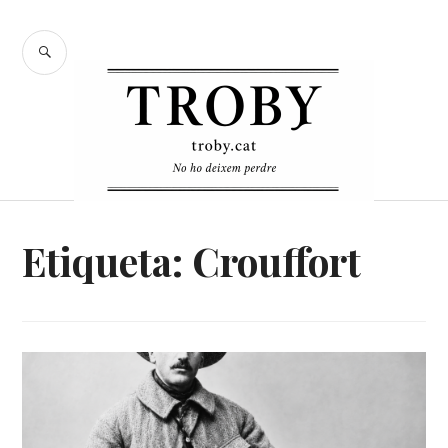
Skip
to
SEARCH
content
Etiqueta:
Crouffort