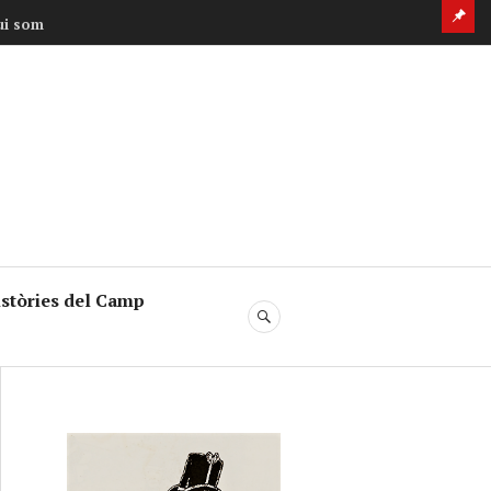
Sti
ui som
pos
stòries del Camp
SEARCH