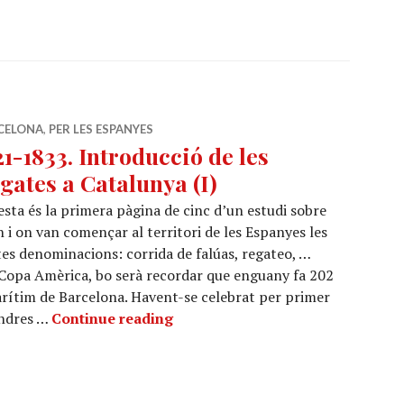
CELONA
,
PER LES ESPANYES
21-1833. Introducció de les
gates a Catalunya (I)
sta és la primera pàgina de cinc d’un estudi sobre
 i on van començar al territori de les Espanyes les
tes denominacions: corrida de falúas, regateo, …
 Copa Amèrica, bo serà recordar que enguany fa 202
rítim de Barcelona. Havent-se celebrat per primer
1821-1833. Introducció de les Reg
ondres …
Continue reading