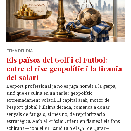
TEMA DEL DIA
Els països del Golf i el Futbol:
entre el risc geopolític i la tirania
del salari
L’esport professional ja no es juga només a la gespa,
sinó que es cuina en un tauler geopolític
extremadament volàtil. El capital àrab, motor de
l’esport global l’última dècada, comença a donar
senyals de fatiga o, si més no, de repriorització
estratègica. Amb el Pròxim Orient en flames i els fons
sobirans —com el PIF saudita o el QSI de Qatar—