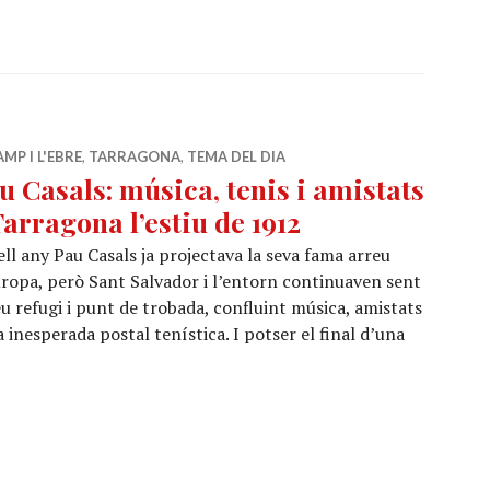
AMP I L'EBRE
,
TARRAGONA
,
TEMA DEL DIA
u Casals: música, tenis i amistats
Tarragona l’estiu de 1912
ll any Pau Casals ja projectava la seva fama arreu
ropa, però Sant Salvador i l’entorn continuaven sent
eu refugi i punt de trobada, confluint música, amistats
a inesperada postal tenística. I potser el final d’una
ls: música, tenis i amistats a Tarragona l’estiu de 1912