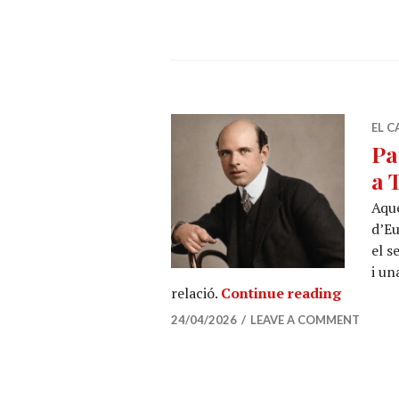
EL C
Pa
a 
Aque
d’Eu
el s
i un
Pau Casa
relació.
Continue reading
24/04/2026
LEAVE A COMMENT