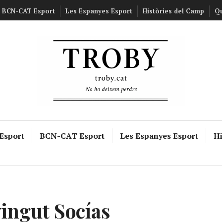
BCN-CAT Esport
Les Espanyes Esport
Històries del Camp
Q
 Esport
BCN-CAT Esport
Les Espanyes Esport
Hi
ingut Socías