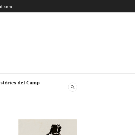
ui som
stòries del Camp
SEARCH