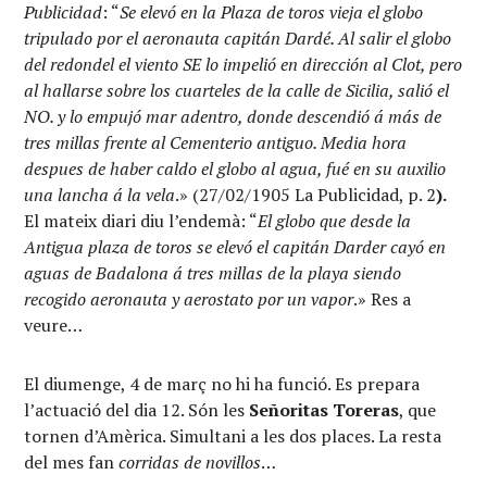
Publicidad
: “
Se elevó en la Plaza de toros vieja el globo
tripulado por el aeronauta capitán Dardé. Al salir el globo
del redondel el viento SE lo impelió en dirección al Clot, pero
al hallarse sobre los cuarteles de la calle de Sicilia, salió el
NO. y lo empujó mar adentro, donde descendió á más de
tres millas frente al Cementerio antiguo. Media hora
despues de haber caldo el globo al agua, fué en su auxilio
una lancha á la vela
.» (27/02/1905 La Publicidad, p. 2
).
El mateix diari diu l’endemà: “
El globo que desde la
Antigua plaza de toros se elevó el capitán Darder cayó en
aguas de Badalona á tres millas de la playa siendo
recogido aeronauta y aerostato por un vapor
.» Res a
veure…
El diumenge, 4 de març no hi ha funció. Es prepara
l’actuació del dia 12. Són les
Señoritas Toreras
, que
tornen d’Amèrica. Simultani a les dos places. La resta
del mes fan
corridas de novillos
…