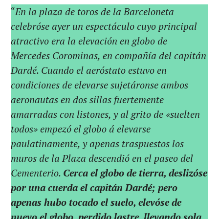
“
En la plaza de toros de la Barceloneta
celebróse ayer un espectáculo cuyo principal
atractivo era la elevación en globo de
Mercedes Corominas, en compañía del capitán
Dardé. Cuando el aeróstato estuvo en
condiciones de elevarse sujetáronse ambos
aeronautas en dos sillas fuertemente
amarradas con listones, y al grito de «suelten
todos» empezó el globo á elevarse
paulatinamente, y apenas traspuestos los
muros de la Plaza descendió en el paseo del
Cementerio.
Cerca el globo de tierra, deslizóse
por una cuerda el capitán Dardé; pero
apenas hubo tocado el suelo, elevóse de
nuevo el globo, perdido lastre, llevando sola