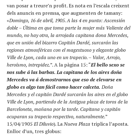
van posar a treure’n profit. Es nota en l’escala creixent
dels anuncis en premsa, que augmenten de tamany:
«
Domingo, 16 de abril, 1905. A las 4 en punto: Ascensión
doble – Última en que toma parte la mujer más Valiente del
mundo, no hay otra, la arrojada capitana dona Mercedes,
que en unión del bizarro Capitán Dardé, surcarán las
regiones atmosféricas con el magestuoso y elegante globo
Ville de Lyon, cada uno en un trapecio. – Valor, Arrojo,
heroísmo, intrepidez.
”. A la pàgina 15: “
El bello sexo se
nos sube á las barbas. La capitana de los aires doña
Mercedes va á demostrarnos que eso de elevarse en
globo es algo tan fácil como hacer calceta.
Doña
Mercedes y el capitán Dardé surcarán los aires en el globo
Ville de Lyon, partiendo de la Antigua plaza de toros de la
Barceloneta, mañana por la tarde. Capitana y capitán
ocuparan su trapecio respectivo, naturalmente.
”
15/04/1905
El Diluvio
). La
Nueva Plaza
triplica l’aposta.
Enlloc d’un, tres globus: