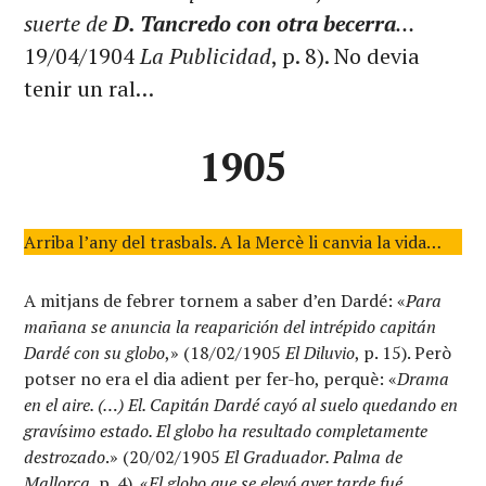
suerte de
D. Tancredo con otra becerra
…
19/04/1904
La Publicidad
, p. 8). No devia
tenir un ral…
1905
Arriba l’any del trasbals. A la Mercè li canvia la vida…
A mitjans de febrer tornem a saber d’en Dardé: «
Para
mañana se anuncia la reaparición del intrépido capitán
Dardé con su globo
,» (18/02/1905
El Diluvio
, p. 15). Però
potser no era el dia adient per fer-ho, perquè: «
Drama
en el aire. (…) El. Capitán Dardé cayó al suelo quedando en
gravísimo estado. El globo ha resultado completamente
destrozado
.» (20/02/1905
El Graduador. Palma de
Mallorca
, p. 4). «
El globo que se elevó ayer tarde fué