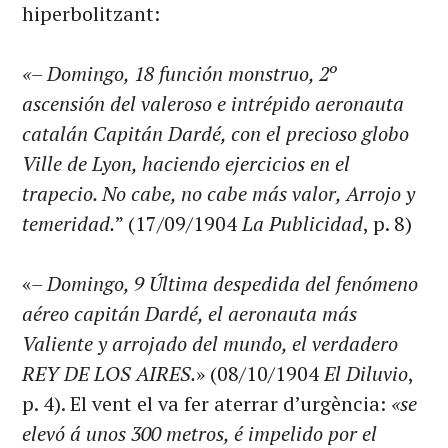
hiperbolitzant:
«– Domingo, 18 función monstruo, 2º
ascensión del valeroso e intrépido aeronauta
catalán Capitán Dardé, con el precioso globo
Ville de Lyon, haciendo ejercicios en el
trapecio. No cabe, no cabe más valor, Arrojo y
temeridad.
” (17/09/1904
La Publicidad
, p. 8)
«
– Domingo, 9 Última despedida del fenómeno
aéreo capitán Dardé, el aeronauta más
Valiente y arrojado del mundo, el verdadero
REY DE LOS AIRES.
» (08/10/1904
El Diluvio
,
p. 4). El vent el va fer aterrar d’urgència:
«se
elevó á unos 300 metros, é impelido por el