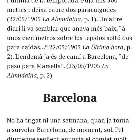
l’última de la temporada. Puja uns 500
metres i deixa caure dos paracaigudes
(22/05/1905
La Almudaina
, p. 1). Un altre
diari li va semblar que anava més baix, “á
unos cien metros sobre los tejados soltó dos
para caídas…” 22/05/1905
La Última hora
, p.
2). L’endemà ja és de camí a Barcelona, “de
paso para Marsella”. (23/05/1905
La
Almudaina
, p. 2)
Barcelona
No ha trigat ni una setmana, quan ja torna
a survolar Barcelona, de moment, sol. Pel
diumenge següent anuncia el comiat molt