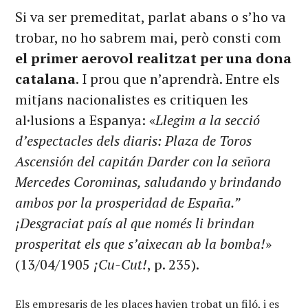
Si va ser premeditat, parlat abans o s’ho va
trobar, no ho sabrem mai, però consti com
el primer aerovol realitzat per una dona
catalana
. I prou que n’aprendrà. Entre els
mitjans nacionalistes es critiquen les
al·lusions a Espanya: «
Llegim a la secció
d’espectacles dels diaris: Plaza de Toros
Ascensión del capitán Darder con la señora
Mercedes Corominas, saludando y brindando
ambos por la prosperidad de España.”
¡Desgraciat país al que només li brindan
prosperitat els que s’aixecan ab la bomba!
»
(13/04/1905
¡Cu-Cut!
, p. 235).
Els empresaris de les places havien trobat un filó, i es