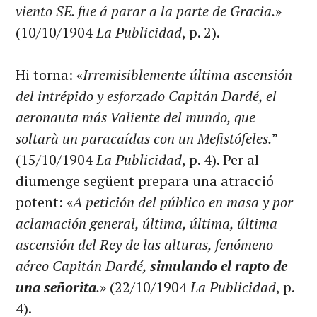
viento SE. fue á parar a la parte de Gracia.
»
(10/10/1904
La Publicidad
, p. 2).
Hi torna: «
Irremisiblemente última ascensión
del intrépido y esforzado Capitán Dardé, el
aeronauta más Valiente del mundo, que
soltarà un paracaídas con un Mefistófeles.
”
(15/10/1904
La Publicidad
, p. 4). Per al
diumenge següent prepara una atracció
potent: «
A petición del público en masa y por
aclamación general, última, última, última
ascensión del Rey de las alturas, fenómeno
aéreo Capitán Dardé,
simulando el rapto de
una señorita
.
» (22/10/1904
La Publicidad
, p.
4).