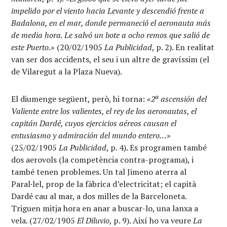
impelido por el viento hacia Levante y descendió frente a
Badalona, en el mar, donde permaneció el aeronauta más
de media hora. Le salvó un bote a ocho remos que salió de
este Puerto
.» (20/02/1905
La Publicidad
, p. 2). En realitat
van ser dos accidents, el seu i un altre de gravíssim (el
de Vilaregut a la Plaza Nueva).
El diumenge següent, però, hi torna: «
2ª ascensión del
Valiente entre los valientes, el rey de los aeronautas, el
capitán Dardé, cuyos ejercicios aéreos causan el
entusiasmo y admiración del mundo entero…
»
(25/02/1905
La Publicidad
, p. 4). Es programen també
dos aerovols (la competència contra-programa), i
també tenen problemes. Un tal Jimeno aterra al
Paral·lel, prop de la fàbrica d’electricitat; el capità
Dardé cau al mar, a dos milles de la Barceloneta.
Triguen mitja hora en anar a buscar-lo, una lanxa a
vela. (27/02/1905
El Diluvio
, p. 9). Així ho va veure
La