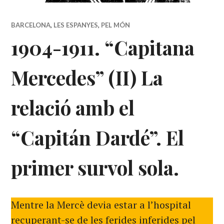
BARCELONA
,
LES ESPANYES
,
PEL MÓN
1904-1911. “Capitana
Mercedes” (II) La
relació amb el
“Capitán Dardé”. El
primer survol sola.
Mentre la Mercè devia estar a l’hospital
recuperant-se de les ferides inferides pel