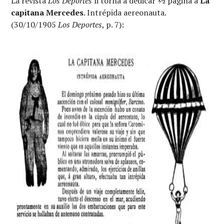
La revista
Los Deportes
li torna a dedicar ½ pàgina a
La
capitana Mercedes
. Intrépida aereonauta.
(30/10/1905
Los Deportes
, p. 7):