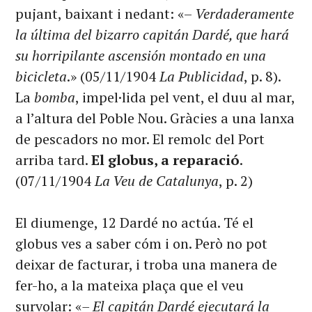
pujant, baixant i nedant: «–
Verdaderamente
la última del bizarro capitán Dardé, que hará
su horripilante ascensión montado en una
bicicleta
.» (05/11/1904
La Publicidad
, p. 8).
La
bomba
, impel·lida pel vent, el duu al mar,
a l’altura del Poble Nou. Gràcies a una lanxa
de pescadors no mor. El remolc del Port
arriba tard.
El globus, a reparació
.
(07/11/1904
La Veu de Catalunya
, p. 2)
El diumenge, 12 Dardé no actúa. Té el
globus ves a saber cóm i on. Però no pot
deixar de facturar, i troba una manera de
fer-ho, a la mateixa plaça que el veu
survolar: «
– El capitán Dardé ejecutará la