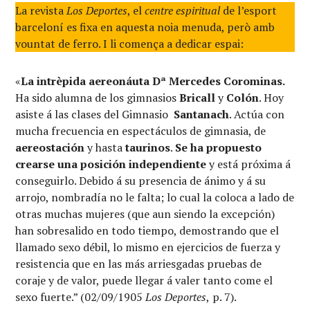
La revista
Los Deportes
, el
centre espiritual
de l’esport
barceloní es fixa en aquesta noia menuda, però amb
vountat de ferro. I li comença a dedicar espai:
«
La intrèpida aereonáuta Dª Mercedes Corominas.
Ha sido alumna de los gimnasios
Bricall
y
Colón
. Hoy
asiste á las clases del Gimnasio
Santanach
. Actúa con
mucha frecuencia en espectáculos de gimnasia, de
aereostación
y hasta
taurinos
.
Se ha propuesto
crearse una posición independiente
y está próxima á
conseguirlo. Debido á su presencia de ánimo y á su
arrojo, nombradía no le falta; lo cual la coloca a lado de
otras muchas mujeres (que aun siendo la excepción)
han sobresalido en todo tiempo, demostrando que el
llamado sexo débil, lo mismo en ejercicios de fuerza y
resistencia que en las más arriesgadas pruebas de
coraje y de valor, puede llegar á valer tanto come el
sexo fuerte.” (02/09/1905
Los Deportes
,
p. 7).