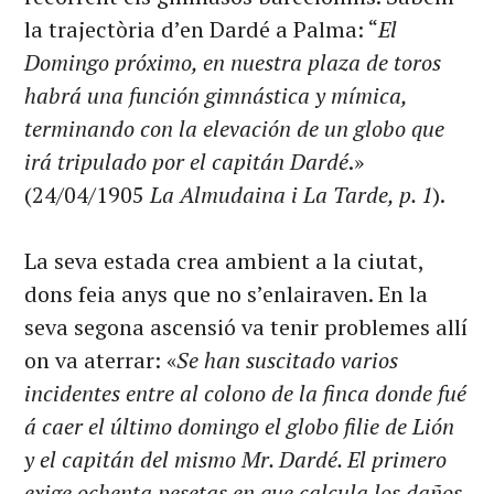
la trajectòria d’en Dardé a Palma: “
El
Domingo próximo, en nuestra plaza de toros
habrá una función gimnástica y mímica,
terminando con la elevación de un globo que
irá tripulado por el capitán Dardé
.»
(24/04/1905
La Almudaina i La Tarde, p. 1
).
La seva estada crea ambient a la ciutat,
dons feia anys que no s’enlairaven. En la
seva segona ascensió va tenir problemes allí
on va aterrar: «
Se han suscitado varios
incidentes entre al colono de la finca donde fué
á caer el último domingo el globo filie de Lión
y el capitán del mismo Mr. Dardé. El primero
exige ochenta pesetas en que calcula los daños