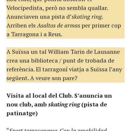
Velocipedista, però no sembla quallar.
Anunciaven una pista d’
skating ring
.
Arriben els
Asaltos de armas
per primer cop
a Tarragona i a Reus.
A Suïssa un tal William Tarin de Lausanne
crea una biblioteca / punt de trobada de
referència. El tarragoní viatja a Suïssa l’any
següent. A veure son pare?
Visita al local del Club. S’anuncia un
nou club, amb
skating ring
(pista de
patinatge)
“
Sport tarraconense. Con la amabilidad