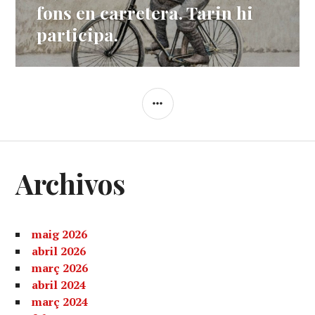
post:
fons en carretera. Tarin hi
participa.
SIDEBAR
Archivos
maig 2026
abril 2026
març 2026
abril 2024
març 2024