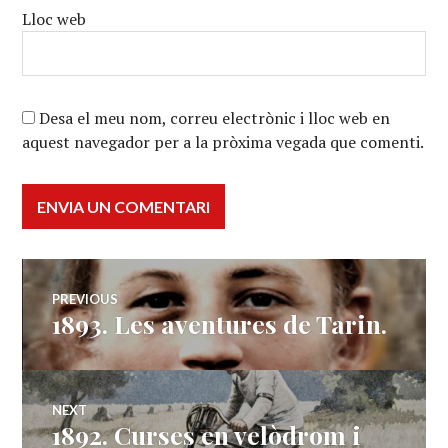
Lloc web
Desa el meu nom, correu electrònic i lloc web en
aquest navegador per a la pròxima vegada que comenti.
Navegació
PREVIOUS
1893. Les aventures de Tarin.
Previous
d'entrades
post:
NEXT
1892. Curses en velòdrom i
Next