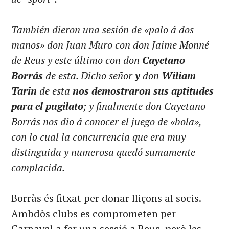
También dieron una sesión de «palo á dos
manos» don Juan Muro con don Jaime Monné
de Reus y este último con don
Cayetano
Borrás
de esta. Dicho señor
y
don
Wiliam
Tarin
de esta
nos demostraron sus aptitudes
para el pugilato
; y finalmente don Cayetano
Borrás nos dio á conocer el juego de «bola»,
con lo cual la concurrencia que era muy
distinguida y numerosa quedó sumamente
complacida.
Borràs és fitxat per donar lliçons al socis.
Ambdòs clubs es comprometen per
Carnaval a fer una sessió a Reus, però les